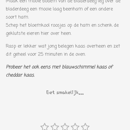
Maak een mooie bodem van de bladerdeeg leg over de
bladerdeeg een mooie laag beenham of een andere
soort ham.
Schep het bloemkool roosjes op de ham en schenk de
geklutste eieren hier over heen.
Rasp er lekker wat jong belegen kaas overheen en zet
dit geheel voor 25 minuten in de oven.
Probeer het ook eens met blauwschimmel kaas of
cheddar kaas.
Eet smakelijk...
1
2
3
4
5
S
R