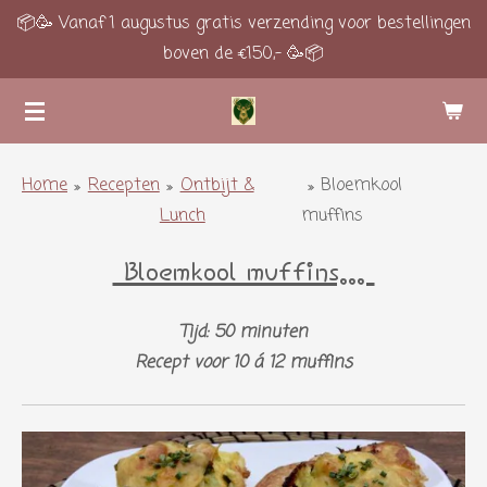
📦🥳 Vanaf 1 augustus gratis verzending voor bestellingen
Ga
boven de €150,- 🥳📦
direct
naar
de
hoofdinhoud
Home
»
Recepten
»
Ontbijt &
»
Bloemkool
Lunch
muffins
Bloemkool muffins...
Tijd: 50 minuten
Recept voor 10 á 12 muffins