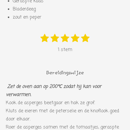
Geraspte kaas
Bladerdeeg
zout en peper
1
2
3
4
5
S
R
s
s
s
s
s
t
a
1 stem
e
t
t
t
t
t
t
m
i
e
e
e
e
e
m
n
r
r
r
r
r
e
Bereidingswijze
g
n
r
r
r
r
:
Zet de oven aan op 200℃ zodat hij kan voor
e
e
e
e
5
verwarmen.
n
n
n
n
s
Kook de asperges beetgaar en hak ze grof.
t
Kluts de eieren met de peterselie en de knoflook goed
e
door elkaar.
r
Roer de asperges samen met de tomaatjes, geraspte