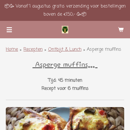
📦🥳 Vanaf 1 augustus gratis verzending voor bestellingen
Ga
boven de €150,- 🥳📦
direct
naar
de
hoofdinhoud
Home
»
Recepten
»
Ontbijt & Lunch
»
Asperge muffins
Asperge muffins...
Tijd: 45 minuten
Recept voor 6 muffins