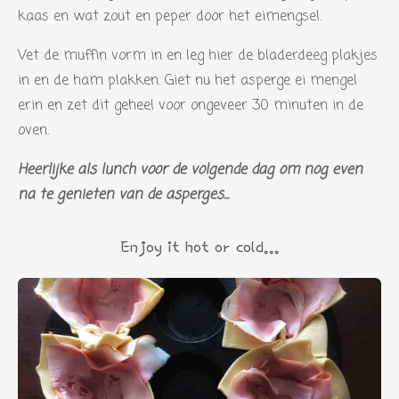
r
kaas en wat zout en peper door het eimengsel.
e
Vet de muffin vorm in en leg hier de bladerdeeg plakjes
n
in en de ham plakken. Giet nu het asperge ei mengel
erin en zet dit geheel voor ongeveer 30 minuten in de
oven.
Heerlijke als lunch voor de volgende dag om nog even
na te genieten van de asperges...
Enjoy it hot or cold...