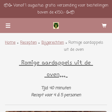
📦🥳 Vanaf 1 augustus gratis verzending voor bestellingen
Ga
boven de €150,- 🥳📦
direct
naar
de
hoofdinhoud
Home
»
Recepten
»
Bijgerechten
»
Romige aardappels
uit de oven
Romige aardappels uit de
oven...
Tijd: 40 minuten
Recept voor 4 á 5 personen