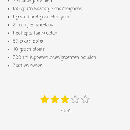
2 middelgrote uien
130 gram kastanje champignons
1 grote hand gesneden prei
2 teentjes knoflook
1 eetlepel tuinkruiden
50 gram boter
40 gram bloem
500 ml kippen/runder/groenten bouillon
Zout en peper
1
2
3
4
5
S
R
s
s
s
s
s
t
a
1 stem
e
t
t
t
t
t
t
m
i
e
e
e
e
e
m