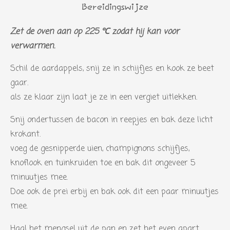
n
r
r
r
r
r
e
Bereidingswijze
g
n
r
r
r
r
:
Zet de oven aan op 225 ℃ zodat hij kan voor
e
e
e
e
3
verwarmen.
n
n
n
n
s
Schil de aardappels, snij ze in schijfjes en kook ze beet
t
gaar.
e
als ze klaar zijn laat je ze in een vergiet uitlekken.
r
r
Snij ondertussen de bacon in reepjes en bak deze licht
e
krokant.
n
voeg de gesnipperde uien, champignons schijfjes,
knoflook en tuinkruiden toe en bak dit ongeveer 5
minuutjes mee.
Doe ook de prei erbij en bak ook dit een paar minuutjes
mee.
Haal het mengsel uit de pan en zet het even apart.