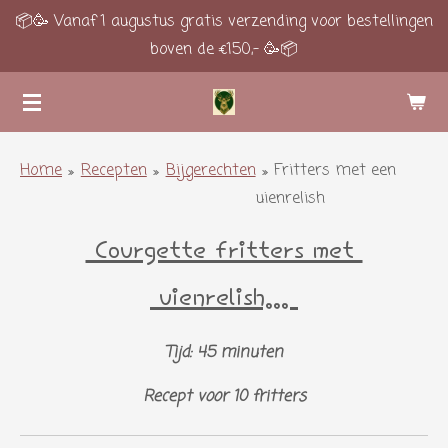
📦🥳 Vanaf 1 augustus gratis verzending voor bestellingen
Ga
boven de €150,- 🥳📦
direct
naar
de
hoofdinhoud
Home
»
Recepten
»
Bijgerechten
»
Fritters met een
uienrelish
Courgette fritters met
uienrelish...
Tijd: 45 minuten
Recept voor 10 fritters