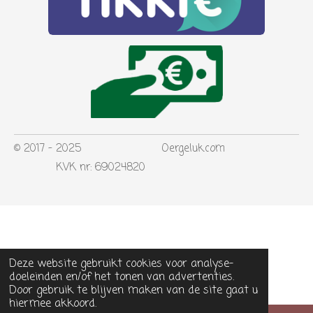
© 2017 - 2025 Oergeluk.com
KVK nr: 69024820
Deze website gebruikt cookies voor analyse-
doeleinden en/of het tonen van advertenties.
Door gebruik te blijven maken van de site gaat u
hiermee akkoord.