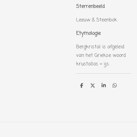
Sterrenbeeld
Leeuw & Steenbok
Etymologie
Bergkristal is afgeleid
van het Griekse woord
krustallos = ijs.
D
D
S
D
e
e
h
e
l
e
a
l
e
l
r
e
n
e
n