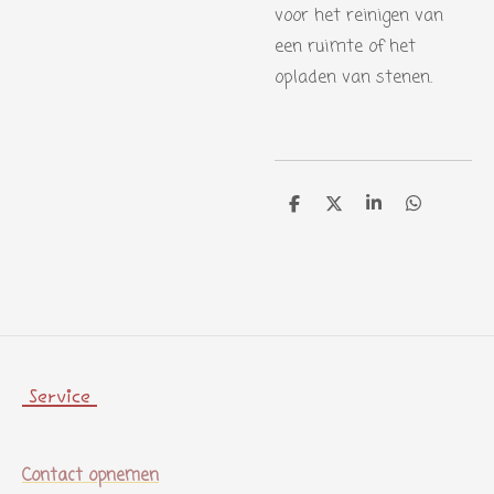
voor het reinigen van
een ruimte of het
opladen van stenen.
D
D
S
D
e
e
h
e
l
e
a
l
e
l
r
e
n
e
n
Service
Contact opnemen