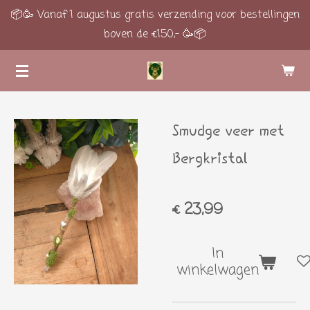
📦🥳 Vanaf 1 augustus gratis verzending voor bestellingen
Ga
boven de €150,- 🥳📦
direct
naar
de
hoofdinhoud
Smudge veer met
Bergkristal
€ 23,99
In
winkelwagen