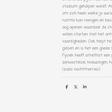
stadium geholpen wordt. Am
om zich heen welke je aura 
ruimte kan reinigen en bes
oog openen waardoor de ste
willen starten met het ontw
vaardigheden. Ook helpt h
gidsen en is het een goede 
Fysiek heeft amethist een 
zenuwstelsel, kneuzingen, 
(zoals nachtmerries).
D
D
S
e
e
h
l
e
a
e
l
r
n
e