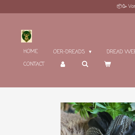
📦🥳 Van
Ga
direct
naar
de
hoofdinhoud
HOME
OER-DREADS
DREAD WE
CONTACT