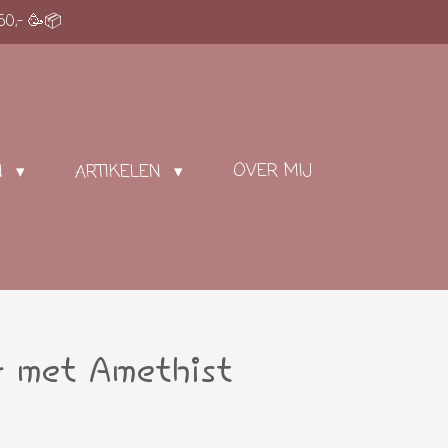
50,- 🥳📦
OVER MIJ
N
ARTIKELEN
 met Amethist