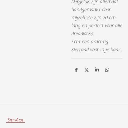
Oergeluk zijn allemaal
handgemaakt door
mijzelf. Ze zijn 70 cm
lang en perfect voor alle
dreadlocks.
Echt een prachtig
sierraad voor in je haar...
D
D
S
D
e
e
h
e
l
e
a
l
e
l
r
e
n
e
n
Service