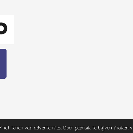
f het tonen van advertenties. Door gebruik te blijven maken v
.com KVK nr: 69024820