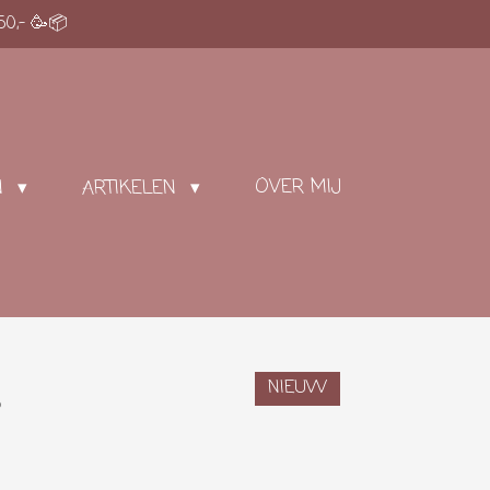
50,- 🥳📦
OVER MIJ
N
ARTIKELEN
NIEUW
e