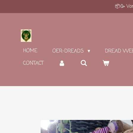
📦🥳 Van
Ga
direct
naar
de
hoofdinhoud
HOME
OER-DREADS
DREAD WE
CONTACT