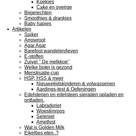
Koekjes
Cake en overige
Bijgerechten
Smoothies & drankjes
Baby hapjes
Artikelen
Suiker
Arrowroot
Agar Agar
Barefoot wandelen/leven
E-stoffen
Zuivel '' De melkkoe''
Welke boter is gezond
Menstruatie-cup
HSP, HSS & meer
Nieuwetijdskinderen & volwassenen
Aardings-test & Oefeningen
Edelstenen en edelsteen sieraden opladen en
ontladen.
Labradoriet
Woestijnroos
Seleniet
Amethist
Wat is Golden Milk
Eikeltjes eten..?