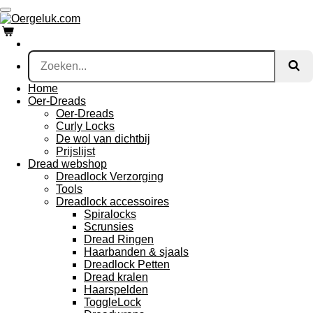
Ga
direct
naar
de
hoofdinhoud
Home
Oer-Dreads
Oer-Dreads
Curly Locks
De wol van dichtbij
Prijslijst
Dread webshop
Dreadlock Verzorging
Tools
Dreadlock accessoires
Spiralocks
Scrunsies
Dread Ringen
Haarbanden & sjaals
Dreadlock Petten
Dread kralen
Haarspelden
ToggleLock