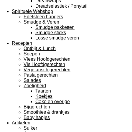
Dreadwraps
Dreadselastiek / Ponytail
Spirituele Webshop
Edelsteen hangers
Smudge & Veren
Smudge pakketten
Smudge sticks
Losse smudge veren
Recepten
Ontbijt & Lunch
Soepen
Vlees Hoofdgerechten
Vis Hoofdgerechten
Vegetarisch gerechten
Pasta gerechten
Salades
Zoetigheid
Taarten
Koekjes
Cake en overige
Bijgerechten
Smoothies & drankjes
Baby hapjes
Artikelen
Suiker