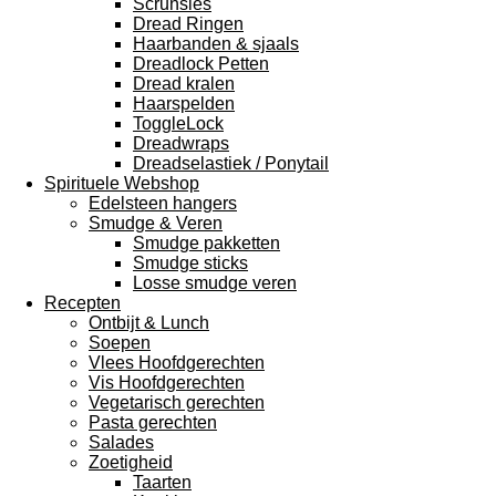
Scrunsies
Dread Ringen
Haarbanden & sjaals
Dreadlock Petten
Dread kralen
Haarspelden
ToggleLock
Dreadwraps
Dreadselastiek / Ponytail
Spirituele Webshop
Edelsteen hangers
Smudge & Veren
Smudge pakketten
Smudge sticks
Losse smudge veren
Recepten
Ontbijt & Lunch
Soepen
Vlees Hoofdgerechten
Vis Hoofdgerechten
Vegetarisch gerechten
Pasta gerechten
Salades
Zoetigheid
Taarten