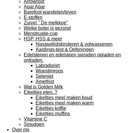
Arrowroot
Agar Agar
Barefoot wandelen/leven
E-stoffen
Zuivel '' De melkkoe''
Welke boter is gezond
Menstruatie-cup
HSP, HSS & meer
Nieuwetijdskinderen & volwassenen
Aardings-test & Oefeningen
Edelstenen en edelsteen sieraden opladen en
ontladen.
Labradoriet
Woestijnroos
Seleniet
Amethist
Wat is Golden Milk
Eikeltjes eten..?
Eikeltjes meel maken koud
Eikeltjes meel maken warm
Eikeltjes koffie
Eikeltjes muffins
Vitamine C
Smudgen
Over mij