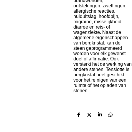
brandwonden,
ontstekingen, zwellingen,
allergische reacties,
huiduitslag, hoofdpijn,
migraine, misselijkheid,
diarree en reis- of
wagenziekte. Naast de
algemene eigenschappen
van bergkristal, kan de
steen geprogrammeerd
worden voor elk gewenst
doel of affirmatie. Ook
versterkt het de werking van
andere stenen. Tenslotte is
bergkristal heel geschikt
voor het reinigen van een
ruimte of het opladen van
stenen.
D
D
S
D
e
e
h
e
l
e
a
l
e
l
r
e