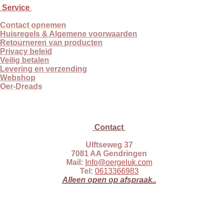
n
e
n
Service
Contact opnemen
Huisregels & Algemene voorwaarden
Retourneren van producten
Privacy beleid
Veilig betalen
Levering en verzending
Webshop
Oer-Dreads
Contact
Ulftseweg 37
7081 AA Gendringen
Mail:
Info@oergeluk.com
Tel:
0613366983
Alleen open op afspraak..