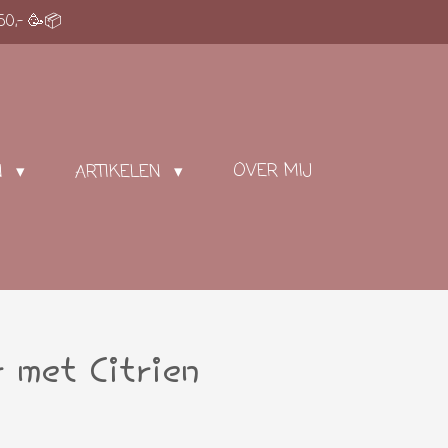
50,- 🥳📦
OVER MIJ
N
ARTIKELEN
 met Citrien