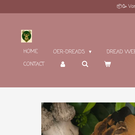
📦🥳 Van
Ga
direct
naar
de
hoofdinhoud
HOME
OER-DREADS
DREAD WE
CONTACT