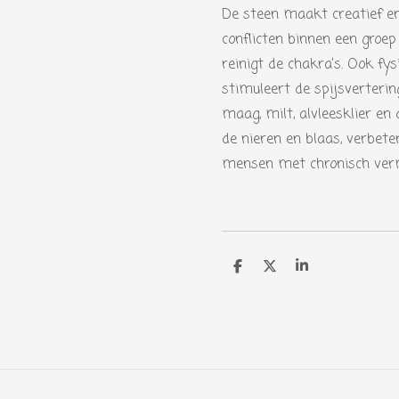
De steen maakt creatief en
conflicten binnen een groep
reinigt de chakra’s. Ook fys
stimuleert de spijsverterin
maag, milt, alvleesklier en 
de nieren en blaas, verbeter
mensen met chronisch ver
D
D
S
e
e
h
l
e
a
e
l
r
n
e