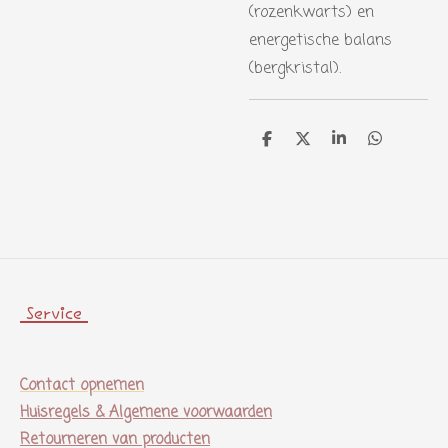
(rozenkwarts) en
energetische balans
(bergkristal).
D
D
S
D
e
e
h
e
l
e
a
l
e
l
r
e
n
e
n
Service
Contact opnemen
Huisregels & Algemene voorwaarden
Retourneren van producten