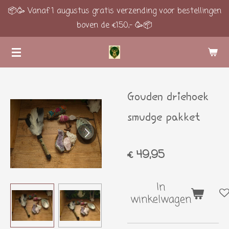
📦🥳 Vanaf 1 augustus gratis verzending voor bestellingen
Ga
boven de €150,- 🥳📦
direct
naar
de
hoofdinhoud
Gouden driehoek
smudge pakket
€ 49,95
In
winkelwagen