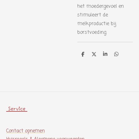
het moedergevoel en
stimuleert de
melkproductie bij
borstvoeding.
D
D
S
D
e
e
h
e
l
e
a
l
e
l
r
e
n
e
n
Service
Contact opnemen