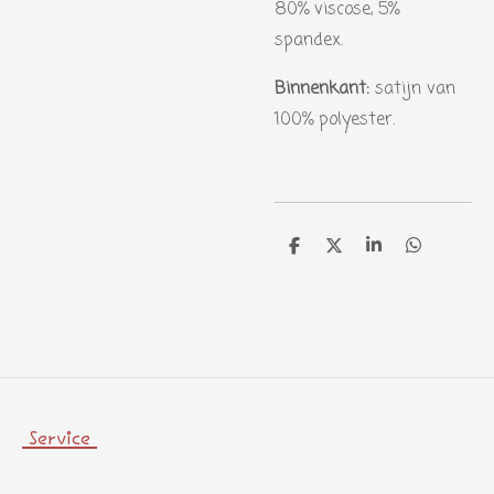
80% viscose, 5%
spandex.
Binnenkant:
satijn van
100% polyester.
D
D
S
D
e
e
h
e
l
e
a
l
e
l
r
e
n
e
n
Service