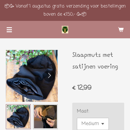
📦🥳 Vanaf 1 augustus gratis verzending voor bestellingen
Ga
boven de €150,- 🥳📦
direct
naar
de
hoofdinhoud
Slaapmuts met
satijnen voering
€ 12,99
Maat: