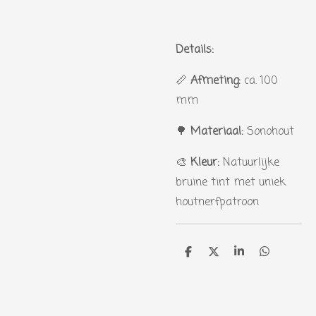
Details:
📏
Afmeting:
ca. 100
mm
🌳
Materiaal:
Sonohout
🎨
Kleur:
Natuurlijke
bruine tint met uniek
houtnerfpatroon
D
D
S
D
e
e
h
e
l
e
a
l
e
l
r
e
n
e
n