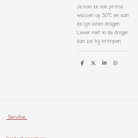
Je kan ze ook prima
wassen op 30°C en aan
de lijn laten drogen.
Liever niet in de droger
dan zal hij krimpen.
D
D
S
D
e
e
h
e
l
e
a
l
e
l
r
e
n
e
n
Service