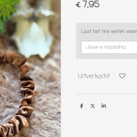
€ 7,95
Laat het me weten wanne
Uitverkocht
D
D
S
e
e
h
l
e
a
e
l
r
n
e