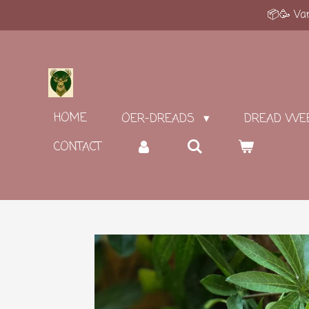
📦🥳 Van
Ga
direct
naar
de
hoofdinhoud
HOME
OER-DREADS
DREAD WE
CONTACT