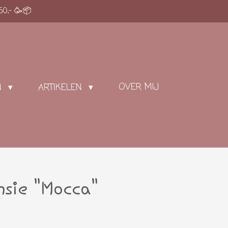
50,- 🥳📦
OVER MIJ
N
ARTIKELEN
nsie "Mocca"