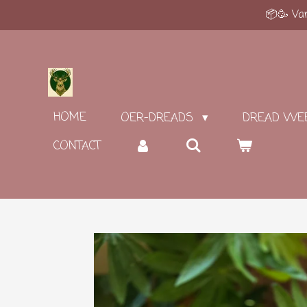
📦🥳 Van
Ga
direct
naar
de
hoofdinhoud
HOME
OER-DREADS
DREAD WE
CONTACT