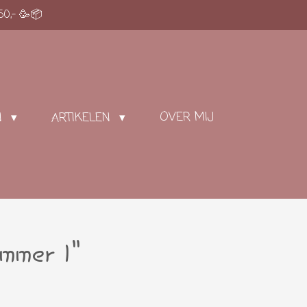
50,- 🥳📦
OVER MIJ
N
ARTIKELEN
ummer 1"