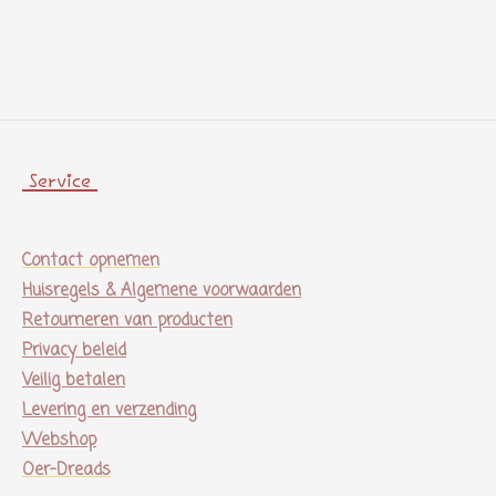
e
e
h
e
l
e
a
l
e
l
r
e
n
e
n
Service
Contact opnemen
Huisregels & Algemene voorwaarden
Retourneren van producten
Privacy beleid
Veilig betalen
Levering en verzending
Webshop
Oer-Dreads