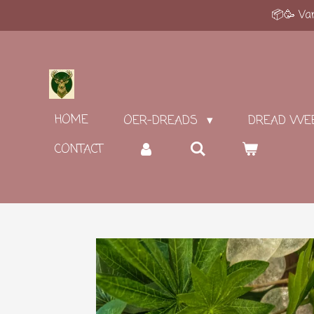
📦🥳 Van
Ga
direct
naar
de
hoofdinhoud
HOME
OER-DREADS
DREAD WE
CONTACT