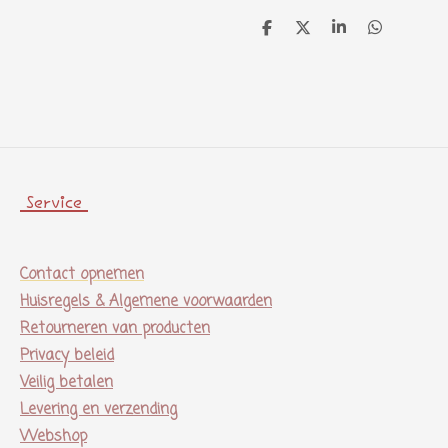
D
D
S
D
e
e
h
e
l
e
a
l
e
l
r
e
n
e
n
Service
Contact opnemen
Huisregels & Algemene voorwaarden
Retourneren van producten
Privacy beleid
Veilig betalen
Levering en verzending
Webshop