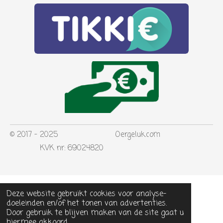
© 2017 - 2025 Oergeluk.com
KVK nr: 69024820
Deze website gebruikt cookies voor analyse-
doeleinden en/of het tonen van advertenties.
Door gebruik te blijven maken van de site gaat u
hiermee akkoord.