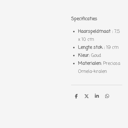
Specificaties
Haarspeldmaat :
7,5
x 10 cm
Lengte stok :
19 cm
Kleur:
Goud
Materialen:
Preciosa
Ornela-kralen
D
D
S
D
e
e
h
e
l
e
a
l
e
l
r
e
n
e
n