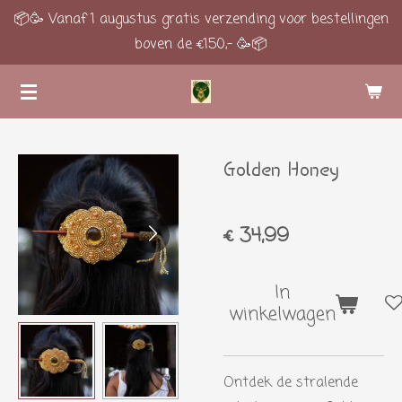
📦🥳 Vanaf 1 augustus gratis verzending voor bestellingen
Ga
boven de €150,- 🥳📦
direct
naar
de
hoofdinhoud
Golden Honey
€ 34,99
In
winkelwagen
Ontdek de stralende