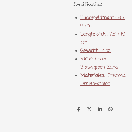
Specificaties:
Haarspeldmaat
:
9 x
9 cm
Lengte stok
: 7,5" / 19
cm
Gewicht:
2 oz.
Kleur:
Groen,
Blauwgroen, Zand
Materialen:
Preciosa
Ornela-kralen
D
D
S
D
e
e
h
e
l
e
a
l
e
l
r
e
n
e
n