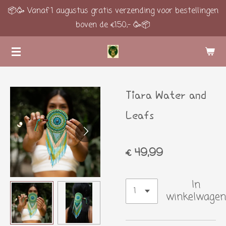
📦🥳 Vanaf 1 augustus gratis verzending voor bestellingen
Ga
boven de €150,- 🥳📦
direct
naar
de
hoofdinhoud
Tiara Water and
Leafs
€ 49,99
In
winkelwagen