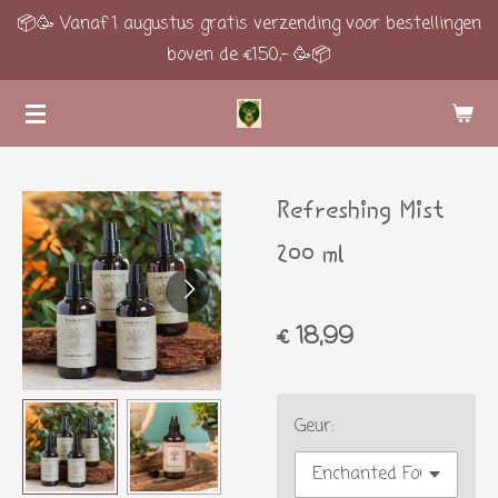
📦🥳 Vanaf 1 augustus gratis verzending voor bestellingen
Ga
boven de €150,- 🥳📦
direct
naar
de
hoofdinhoud
Refreshing Mist
200 ml
€ 18,99
Geur: