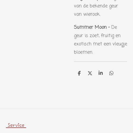
van de bekende geur
van wierook.
Summer Moon -
De
geur is zoet, fruitig en
exotisch met een vleugje
bloemen.
D
D
S
D
e
e
h
e
l
e
a
l
e
l
r
e
n
e
n
Service