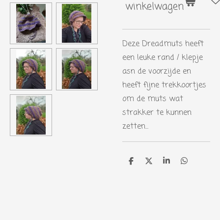
winkelwagen
Deze Dreadmuts heeft
een leuke rand / klepje
asn de voorzijde en
heeft fijne trekkoortjes
om de muts wat
strakker te kunnen
zetten...
D
D
S
D
e
e
h
e
l
e
a
l
e
l
r
e
n
e
n