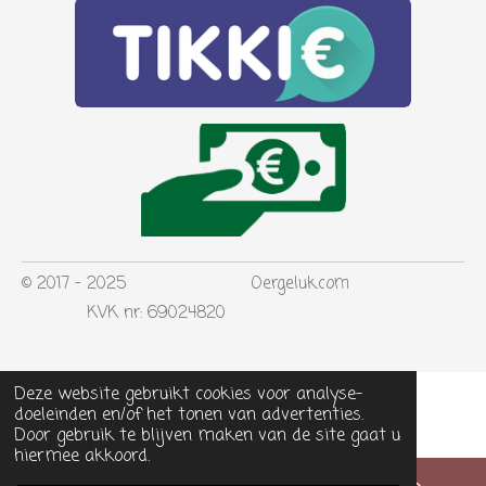
© 2017 - 2025 Oergeluk.com
KVK nr: 69024820
Deze website gebruikt cookies voor analyse-
doeleinden en/of het tonen van advertenties.
Door gebruik te blijven maken van de site gaat u
hiermee akkoord.