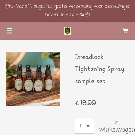
📦🥳 Vanaf 1 augustus gratis verzending voor bestellingen
Ga
boven de €150,- 🥳📦
direct
naar
de
hoofdinhoud
Dreadlock
Tightening Spray
sample set
€ 18,99
In
winkelwagen