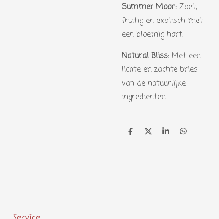
Summer Moon:
Zoet,
fruitig en exotisch met
een bloemig hart.
Natural Bliss:
Met een
lichte en zachte bries
van de natuurlijke
ingrediënten.
D
D
S
D
e
e
h
e
l
e
a
l
e
l
r
e
n
e
n
Service