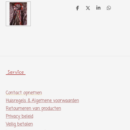
D
D
S
D
e
e
h
e
l
e
a
l
e
l
r
e
n
e
n
Service
Contact opnemen
Huisregels & Algemene voorwaarden
Retourneren van producten
Privacy beleid
Veilig betalen