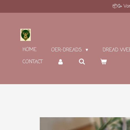
📦🥳 Van
Ga
direct
naar
de
hoofdinhoud
HOME
OER-DREADS
DREAD WE
CONTACT