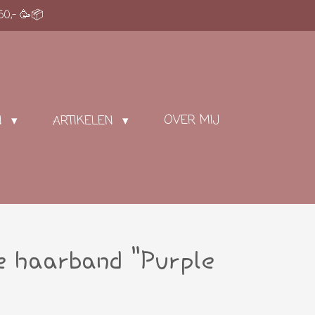
50,- 🥳📦
OVER MIJ
N
ARTIKELEN
ge haarband "Purple