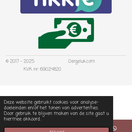
© 2017 - 2025 Oergeluk.com
KVK nr: 69024820
Deze website gebruikt cookies voor analyse-
doeleinden en/of het tonen van advertenties.
Door gebruik te blijven maken van de site gaat u
hiermee akkoord.