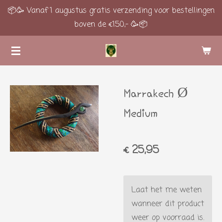
📦🥳 Vanaf 1 augustus gratis verzending voor bestellingen
Ga
boven de €150,- 🥳📦
direct
naar
de
hoofdinhoud
Marrakech Ø
Medium
€ 25,95
Laat het me weten
wanneer dit product
weer op voorraad is.