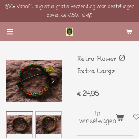
📦🥳 Vanaf 1 augustus gratis verzending voor bestellingen
Ga
boven de €150,- 🥳📦
direct
naar
de
hoofdinhoud
Retro Flower Ø
Extra Large
€ 24,95
In
winkelwagen