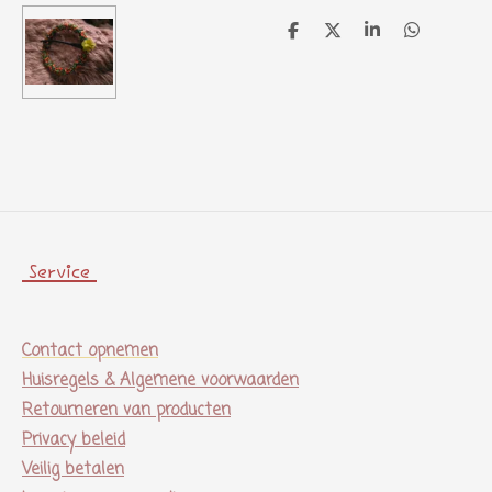
D
D
S
D
e
e
h
e
l
e
a
l
e
l
r
e
n
e
n
Service
Contact opnemen
Huisregels & Algemene voorwaarden
Retourneren van producten
Privacy beleid
Veilig betalen