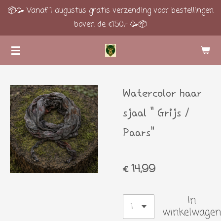
📦🥳 Vanaf 1 augustus gratis verzending voor bestellingen
Ga
boven de €150,- 🥳📦
direct
naar
de
hoofdinhoud
Watercolor haar
sjaal " Grijs /
Paars"
€ 14,99
In
winkelwagen