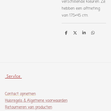
verschillende kleuren. Ze
hebben een afmeting
van 175×45 cm.
D
D
S
D
e
e
h
e
l
e
a
l
e
l
r
e
n
e
n
Service
Contact opnemen
Huisregels & Algemene voorwaarden
Retourneren van producten