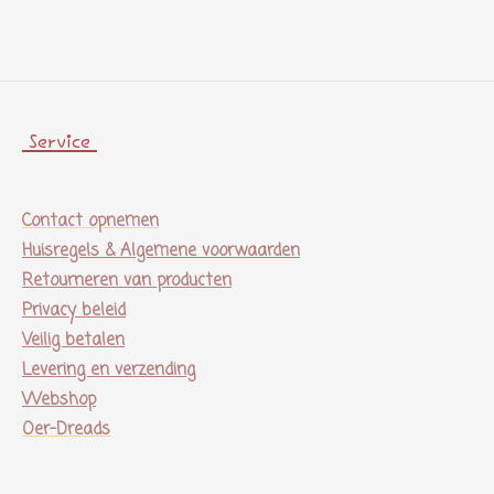
e
l
r
e
n
e
n
Service
Contact opnemen
Huisregels & Algemene voorwaarden
Retourneren van producten
Privacy beleid
Veilig betalen
Levering en verzending
Webshop
Oer-Dreads