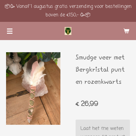
📦🥳 Vanaf 1 augustus gratis verzending voor bestellingen
Ga
boven de €150,- 🥳📦
direct
naar
de
hoofdinhoud
Smudge veer met
Bergkristal punt
en rozenkwarts
€ 26,99
Laat het me weten