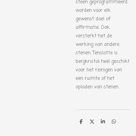
steen geprogrammeerd
worden voor elk
gewenst doel of
affirmatie. Ook
versterkt het de
werking van andere
stenen. Tenslotte is
bergkristal heel geschikt
voor het reinigen van
een ruimte of het
opladen van stenen.
D
D
S
D
e
e
h
e
l
e
a
l