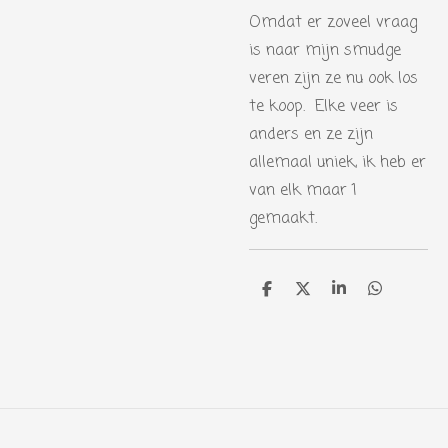
Omdat er zoveel vraag
is naar mijn smudge
veren zijn ze nu ook los
te koop. Elke veer is
anders en ze zijn
allemaal uniek, ik heb er
van elk maar 1
gemaakt.
D
D
S
D
e
e
h
e
l
e
a
l
e
l
r
e
n
e
n