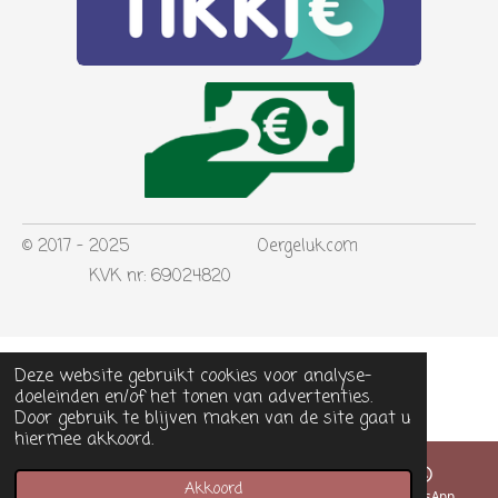
© 2017 - 2025 Oergeluk.com
KVK nr: 69024820
Deze website gebruikt cookies voor analyse-
doeleinden en/of het tonen van advertenties.
Door gebruik te blijven maken van de site gaat u
hiermee akkoord.
Akkoord
E-mailadres
Kaart
WhatsApp