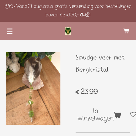
📦🥳 Vanaf 1 augustus gratis verzending voor bestellingen
Ga
boven de €150,- 🥳📦
direct
naar
de
hoofdinhoud
Smudge veer met
Bergkristal
€ 23,99
In
winkelwagen