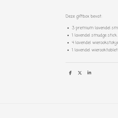
Deze giftbox bevat:
3 premium lavendel 
1 lavendel smudge stick
4 lavendel wierookstokj
1 lavendel wierooktablet
D
D
S
e
e
h
l
e
a
e
l
r
n
e