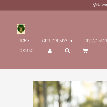
📦🥳 Van
Ga
direct
naar
de
hoofdinhoud
HOME
OER-DREADS
DREAD WE
CONTACT