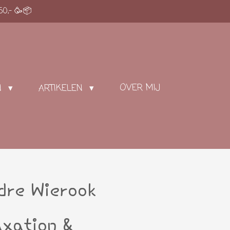
50,- 🥳📦
OVER MIJ
N
ARTIKELEN
dre Wierook
axation &