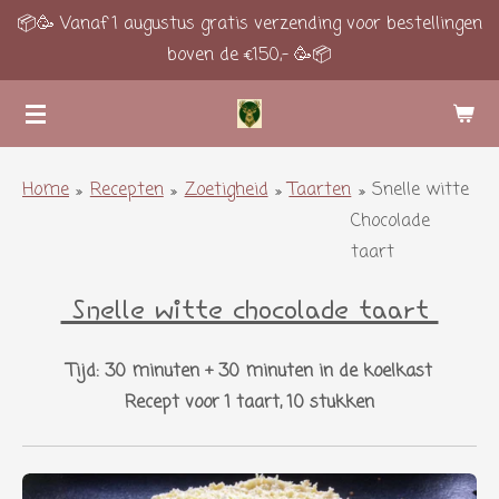
📦🥳 Vanaf 1 augustus gratis verzending voor bestellingen
Ga
boven de €150,- 🥳📦
direct
naar
de
hoofdinhoud
Home
»
Recepten
»
Zoetigheid
»
Taarten
»
Snelle witte
Chocolade
taart
Snelle witte chocolade taart
Tijd: 30 minuten + 30 minuten in de koelkast
Recept voor 1 taart, 10 stukken