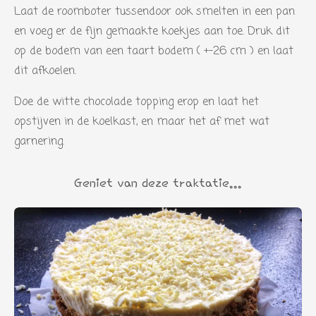
Laat de roomboter tussendoor ook smelten in een pan
t
en voeg er de fijn gemaakte koekjes aan toe. Druk dit
e
op de bodem van een taart bodem ( +-26 cm ) en laat
r
dit afkoelen.
r
e
Doe de witte chocolade topping erop en laat het
n
opstijven in de koelkast, en maar het af met wat
garnering.
Geniet van deze traktatie...