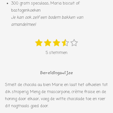
300 gram speculaas, Maria biscuit of
bastogenkoeken
Je kan ook zelf een bodem bakken van
amandelmeel
1
2
3
4
5
S
R
s
s
s
s
s
t
a
5 stemmen
e
t
t
t
t
t
t
m
i
e
e
e
e
e
m
n
r
r
r
r
r
e
Bereidingswijze
g
n
r
r
r
r
:
Smelt de chocola au bien Marie en laat het afkoelen tot
e
e
e
e
3
dik stroperig. Meng de mascarpone, crème fraise en de
n
n
n
n
.
honing door elkaar, voeg de witte chocolade toe en roer
6
dit nogmaals goed door.
s