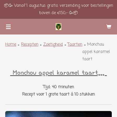
📦🥳 Vanaf 1 augustus gratis verzending voor bestellingen
Ga
boven de €150,- 🥳📦
direct
naar
de
hoofdinhoud
Home
»
Recepten
»
Zoetigheid
»
Taarten
»
Monchou
appel karamel
taart
Monchou appel karamel taart...
Tijd: 40 minuten
Recept voor 1 grote taart á 10 stukken