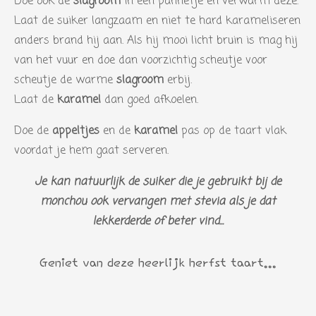
Doe ook de
slagroom
in een pannetje en verwarm deze.
n
Laat de suiker langzaam en niet te hard karameliseren
anders brand hij aan. Als hij mooi licht bruin is mag hij
van het vuur en doe dan voorzichtig scheutje voor
scheutje de warme
slagroom
erbij.
Laat de
karamel
dan goed afkoelen.
Doe de
appeltjes
en de
karamel
pas op de taart vlak
voordat je hem gaat serveren.
Je kan natuurlijk de suiker die je gebruikt bij de
monchou ook vervangen met stevia als je dat
lekkerderde of beter vind...
Geniet van deze heerlijk herfst taart...