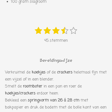
100 gram slagroom
1
2
3
4
5
S
R
s
s
s
s
s
t
a
45 stemmen
e
t
t
t
t
t
t
m
i
e
e
e
e
e
m
n
r
r
r
r
r
e
Bereidingswijze
g
n
r
r
r
r
:
Verkruimel de
koekjes
of de
crackers
helemaal fijn met
e
e
e
e
3
een vijzel of in een blender.
n
n
n
n
.
Smelt de
roomboter
in een pan en roer de
4
koekjes/crackers
erdoor heen.
6
Bekleed een
springvorm van 26 á 28 cm
met
6
bakpapier en druk de bodem met de bolle kant van een