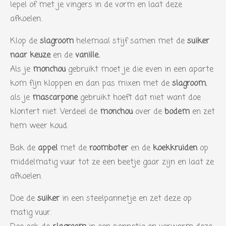
6
lepel of met je vingers in de vorm en laat deze
6
afkoelen.
6
Klop de
slagroom
helemaal stijf samen met de
suiker
6
naar keuze
en de
vanille.
6
Als je
monchou
gebruikt moet je die even in een aparte
6
kom fijn kloppen en dan pas mixen met de
slagroom
,
6
als je
mascarpone
gebruikt hoeft dat niet want doe
6
klontert niet. Verdeel de
monchou
over de
bodem
en zet
6
hem weer koud.
7
s
Bak de
appel
met de
roomboter
en de
koekkruiden
op
t
middelmatig vuur tot ze een beetje gaar zijn en laat ze
e
afkoelen.
r
Doe de
suiker
in een steelpannetje en zet deze op
r
matig vuur.
e