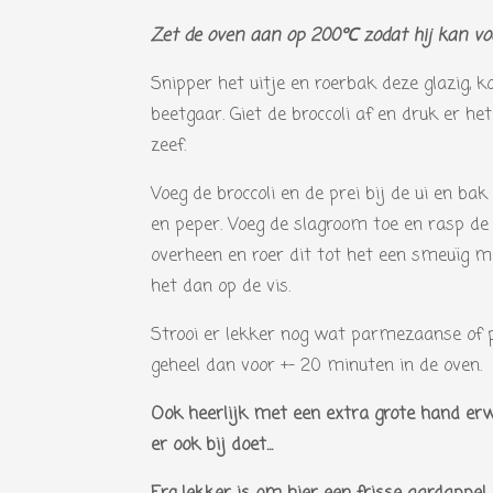
r
r
r
:
e
e
e
Zet de oven aan op 200℃ zodat hij kan v
4
n
n
n
s
Snipper het uitje en roerbak deze glazig, k
t
beetgaar. Giet de broccoli af en druk er he
e
zeef.
r
Voeg de broccoli en de prei bij de ui en b
r
en peper. Voeg de slagroom toe en rasp d
e
overheen en roer dit tot het een smeuïg m
n
het dan op de vis.
Strooi er lekker nog wat parmezaanse of p
geheel dan voor +- 20 minuten in de oven.
Ook heerlijk met een extra grote hand erwt
er ook bij doet...