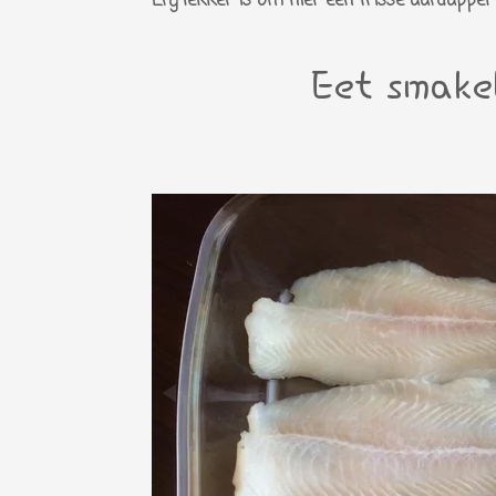
Erg lekker is om hier een frisse aardappel of
Eet smakel