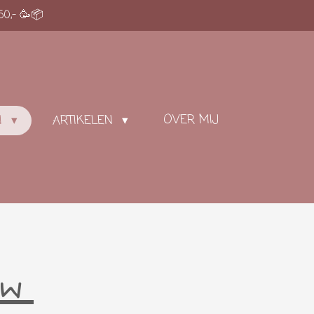
50,- 🥳📦
OVER MIJ
N
ARTIKELEN
auw