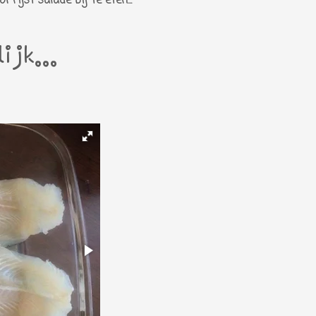
 rijst salade bij te eten...
ijk...