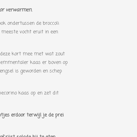
r
e
oor verwarmen.
n
ook ondertussen de broccoli
t meeste vocht eruit in een
ak deze kort mee met wat zout
e emmentaler kaas er boven op
engsel is geworden en schep
ecorino kaas op en zet dit
jes erdoor terwijl je de prei