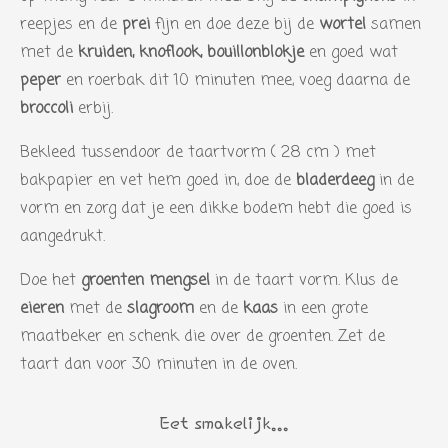
e
reepjes en de
prei
fijn en doe deze bij de
wortel
samen
n
met de
kruiden, knoflook, bouillonblokje
en goed wat
peper
en roerbak dit 10 minuten mee, voeg daarna de
broccoli
erbij.
Bekleed tussendoor de taartvorm ( 28 cm ) met
bakpapier en vet hem goed in, doe de
bladerdeeg
in de
vorm en zorg dat je een dikke bodem hebt die goed is
aangedrukt.
Doe het
groenten mengsel
in de taart vorm. Klus de
eieren
met de
slagroom
en de
kaas
in een grote
maatbeker en schenk die over de groenten. Zet de
taart dan voor 30 minuten in de oven.
Eet smakelijk...