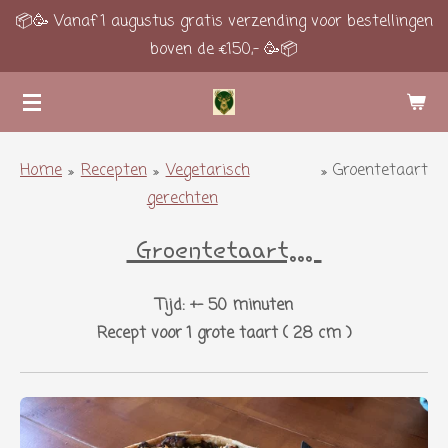
📦🥳 Vanaf 1 augustus gratis verzending voor bestellingen
Ga
boven de €150,- 🥳📦
direct
naar
de
hoofdinhoud
Home
»
Recepten
»
Vegetarisch
»
Groentetaart
gerechten
Groentetaart...
Tijd: +- 50 minuten
Recept voor 1 grote taart ( 28 cm )