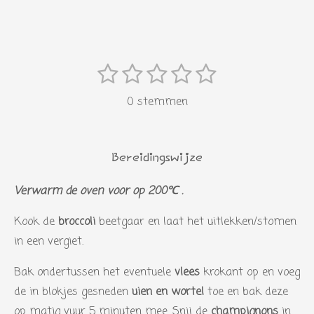
1
2
3
4
5
S
R
s
s
s
s
s
t
a
0 stemmen
e
t
t
t
t
t
t
m
i
e
e
e
e
e
m
n
r
r
r
r
r
e
Bereidingswijze
g
n
r
r
r
r
:
Verwarm de oven voor op 200℃ .
e
e
e
e
0
n
n
n
n
Kook de
broccoli
beetgaar en laat het uitlekken/stomen
s
in een vergiet.
t
e
Bak ondertussen het eventuele
vlees
krokant op en voeg
r
de in blokjes gesneden
uien en wortel
toe en bak deze
r
op matig vuur 5 minuten mee. Snij de
champignons
in