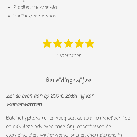
2 bollen mozzarella
Parmezaanse kaas
1
2
3
4
5
S
R
s
s
s
s
s
t
a
7 stemmen
e
t
t
t
t
t
t
m
i
e
e
e
e
e
m
n
r
r
r
r
r
e
Bereidingswijze
g
n
r
r
r
r
:
Zet de oven aan op 200℃ zodat hij kan
e
e
e
e
5
voorverwarmen.
n
n
n
n
s
Bak het gehakt rul en voeg dan de ham en knoflook toe
t
en bak deze ook even mee. Snij ondertussen de
e
courgette, uien, winterwortel prei en champignons in
r