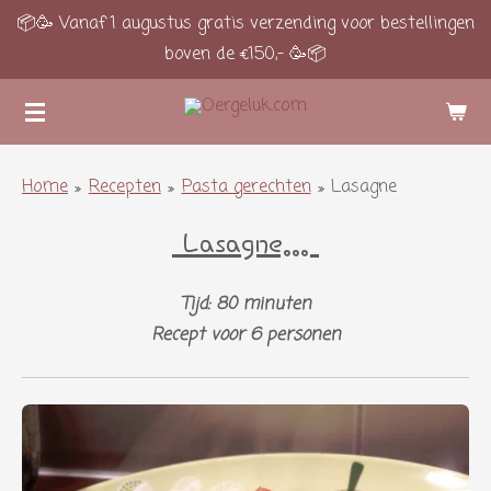
📦🥳 Vanaf 1 augustus gratis verzending voor bestellingen
Ga
boven de €150,- 🥳📦
direct
naar
de
hoofdinhoud
Home
»
Recepten
»
Pasta gerechten
»
Lasagne
Lasagne...
Tijd: 80 minuten
Recept voor 6 personen