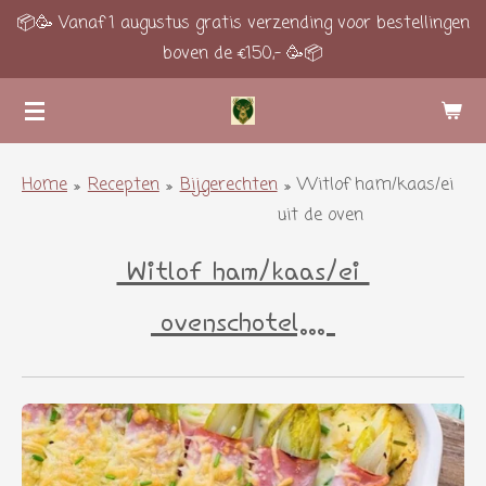
📦🥳 Vanaf 1 augustus gratis verzending voor bestellingen
Ga
boven de €150,- 🥳📦
direct
naar
de
hoofdinhoud
Home
»
Recepten
»
Bijgerechten
»
Witlof ham/kaas/ei
uit de oven
Witlof ham/kaas/ei
ovenschotel...