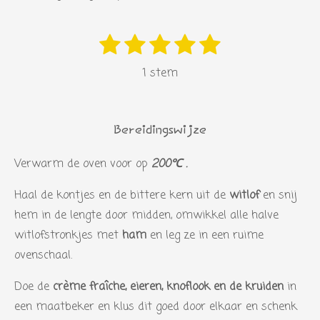
1
2
3
4
5
S
R
s
s
s
s
s
t
a
1 stem
e
t
t
t
t
t
t
m
i
e
e
e
e
e
m
n
r
r
r
r
r
e
Bereidingswijze
g
n
r
r
r
r
:
Verwarm de oven voor op
200℃
.
e
e
e
e
5
n
n
n
n
Haal de kontjes en de bittere kern uit de
witlof
en snij
s
hem in de lengte door midden, omwikkel alle halve
t
witlofstronkjes met
ham
en leg ze in een ruime
e
ovenschaal.
r
r
Doe de
crème fraîche, eieren, knoflook en de kruiden
in
e
een maatbeker en klus dit goed door elkaar en schenk