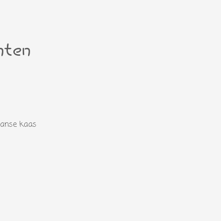
nten
aanse kaas