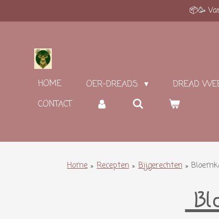
📦🥳 Van
Ga
direct
naar
de
hoofdinhoud
HOME
OER-DREADS
DREAD WE
CONTACT
Home
»
Recepten
»
Bijgerechten
»
Bloemko
Blo