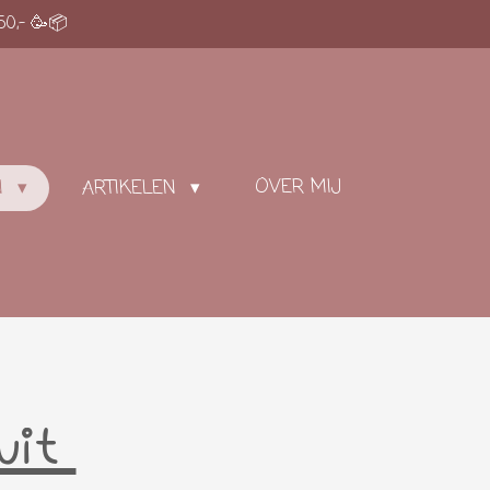
50,- 🥳📦
OVER MIJ
N
ARTIKELEN
 uit